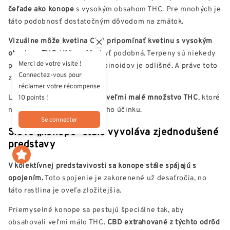
čeľade ako konope
s vysokým obsahom THC. Pre mnohých je
táto podobnosť dostatočným dôvodom na zmätok.
Vizuálne môže kvetina CBD pripomínať kvetinu s vysokým
obsahom THC.
Vôňa môže byť podobná. Terpeny sú niekedy
Merci de votre visite !
podobné, ale zloženie kanabinoidov je odlišné. A práve toto
Connectez-vous pour
zloženie určuje účinky.
réclamer votre récompense
Legálny
CBD kvet
obsahuje
veľmi malé množstvo THC
, ktoré
10 points !
nestačí na vyvolanie opojného účinku.
Se connecter
Slovo „konope“ stále vyvoláva zjednodušené
predstavy
V kolektívnej predstavivosti sa konope stále spájajú s
opojením.
Toto spojenie je zakorenené už desaťročia, no
táto rastlina je oveľa zložitejšia.
Priemyselné konope sa pestujú špeciálne tak, aby
obsahovali veľmi málo THC.
CBD extrahované z týchto odrôd