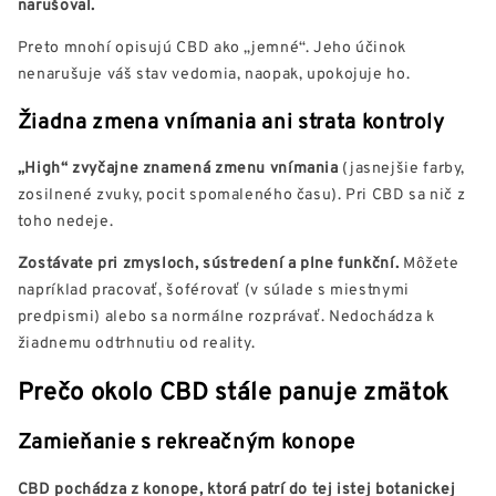
narušoval.
Preto mnohí opisujú CBD ako „jemné“. Jeho účinok
nenarušuje váš stav vedomia, naopak, upokojuje ho.
Žiadna zmena vnímania ani strata kontroly
„High“ zvyčajne znamená zmenu vnímania
(jasnejšie farby,
zosilnené zvuky, pocit spomaleného času). Pri CBD sa nič z
toho nedeje.
Zostávate pri zmysloch, sústredení a plne funkční.
Môžete
napríklad pracovať, šoférovať (v súlade s miestnymi
predpismi) alebo sa normálne rozprávať. Nedochádza k
žiadnemu odtrhnutiu od reality.
Prečo okolo CBD stále panuje zmätok
Zamieňanie s rekreačným konope
CBD pochádza z konope, ktorá patrí do tej istej botanickej