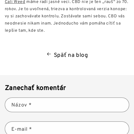
Cali Weed
máme radi jasné veci. CBD nie je ten „rauš“ zo 70.
rokov. Je to uvoľnená, triezva a kontrolovaná verzia konope:
vy si zachovávate kontrolu. Zostávate sami sebou. CBD vás
neodnesie nikam inam. Jednoducho vám pomáha cítiť sa
lepšie tam, kde ste.
Späť na blog
Zanechať komentár
Názov
*
E-mail
*