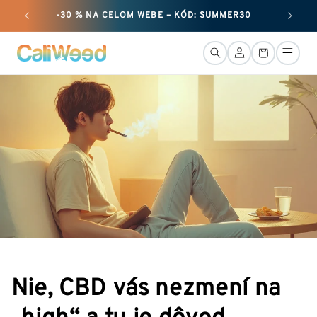
Ignorovať
-30 % NA CELOM WEBE – KÓD: SUMMER30
+ 50
a prejsť
na obsah
Pripojenie
Košík
Nie, CBD vás nezmení na
„high“ a tu je dôvod