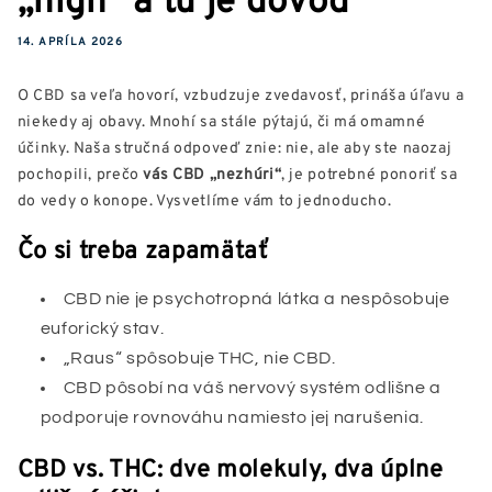
14. APRÍLA 2026
O CBD sa veľa hovorí, vzbudzuje zvedavosť, prináša úľavu a
niekedy aj obavy. Mnohí sa stále pýtajú, či má omamné
účinky. Naša stručná odpoveď znie: nie, ale aby ste naozaj
pochopili, prečo
vás CBD „nezhúri“
, je potrebné ponoriť sa
do vedy o konope. Vysvetlíme vám to jednoducho.
Čo si treba zapamätať
CBD nie je psychotropná látka a nespôsobuje
euforický stav.
„Raus“ spôsobuje THC, nie CBD.
CBD pôsobí na váš nervový systém odlišne a
podporuje rovnováhu namiesto jej narušenia.
CBD vs. THC: dve molekuly, dva úplne