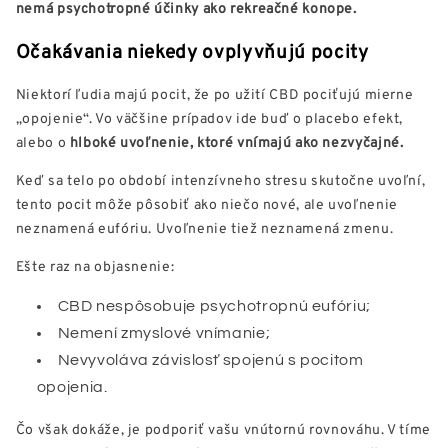
nemá psychotropné účinky ako rekreačné konope.
Očakávania niekedy ovplyvňujú pocity
Niektorí ľudia majú pocit, že po užití CBD pociťujú mierne
„opojenie“. Vo väčšine prípadov ide buď o placebo efekt,
alebo o
hlboké uvoľnenie, ktoré vnímajú ako nezvyčajné.
Keď sa telo po období intenzívneho stresu skutočne uvoľní,
tento pocit môže pôsobiť ako niečo nové, ale uvoľnenie
neznamená eufóriu. Uvoľnenie tiež neznamená zmenu.
Ešte raz na objasnenie:
CBD nespôsobuje psychotropnú eufóriu;
Nemení zmyslové vnímanie;
Nevyvoláva závislosť spojenú s pocitom
opojenia.
Čo však dokáže, je podporiť vašu vnútornú rovnováhu. V tíme