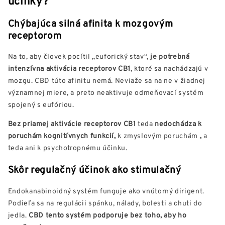
účinky?
Chýbajúca silná afinita k mozgovým
receptorom
Na to, aby človek pocítil „euforický stav“,
je potrebná
intenzívna aktivácia receptorov CB1
, ktoré sa nachádzajú v
mozgu. CBD túto afinitu nemá. Neviaže sa na ne v žiadnej
významnej miere, a preto neaktivuje odmeňovací systém
spojený s eufóriou.
Bez priamej aktivácie receptorov CB1
teda
nedochádza k
poruchám kognitívnych funkcií,
k zmyslovým poruchám
,
a
teda ani k psychotropnému účinku.
Skôr regulačný účinok ako stimulačný
Endokanabinoidný systém funguje ako vnútorný dirigent.
Podieľa sa na regulácii spánku, nálady, bolesti a chuti do
jedla.
CBD tento systém podporuje bez toho, aby ho