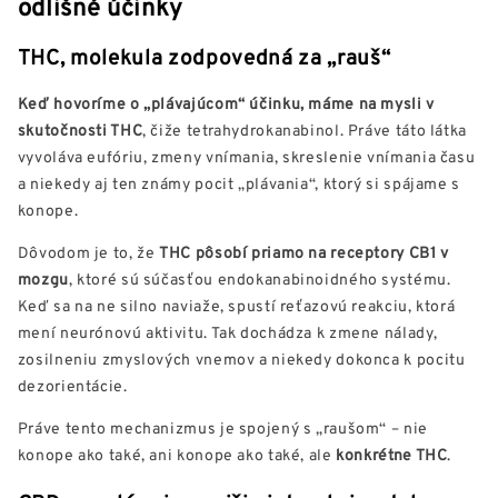
odlišné účinky
THC, molekula zodpovedná za „rauš“
Keď hovoríme o „plávajúcom“ účinku, máme na mysli v
skutočnosti THC
, čiže tetrahydrokanabinol. Práve táto látka
vyvoláva eufóriu, zmeny vnímania, skreslenie vnímania času
a niekedy aj ten známy pocit „plávania“, ktorý si spájame s
konope.
Dôvodom je to, že
THC pôsobí priamo na receptory CB1 v
mozgu
, ktoré sú súčasťou endokanabinoidného systému.
Keď sa na ne silno naviaže, spustí reťazovú reakciu, ktorá
mení neurónovú aktivitu. Tak dochádza k zmene nálady,
zosilneniu zmyslových vnemov a niekedy dokonca k pocitu
dezorientácie.
Práve tento mechanizmus je spojený s „raušom“ – nie
konope ako také, ani konope ako také, ale
konkrétne THC
.