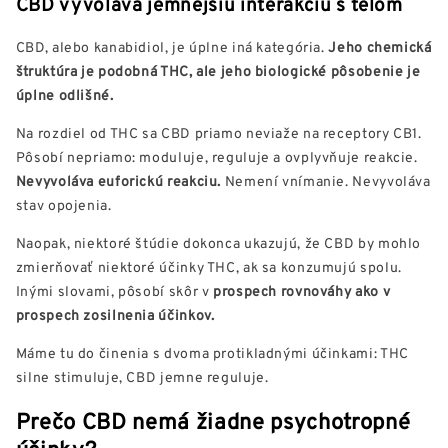
CBD vyvoláva jemnejšiu interakciu s telom
CBD, alebo kanabidiol, je úplne iná kategória.
Jeho chemická
štruktúra je podobná THC, ale jeho biologické pôsobenie je
úplne odlišné.
Na rozdiel od THC sa CBD priamo neviaže na receptory CB1.
Pôsobí nepriamo: moduluje, reguluje a ovplyvňuje reakcie.
Nevyvoláva euforickú reakciu.
Nemení vnímanie. Nevyvoláva
stav opojenia.
Naopak, niektoré štúdie dokonca ukazujú, že CBD by mohlo
zmierňovať niektoré účinky THC, ak sa konzumujú spolu.
Inými slovami, pôsobí skôr v
prospech rovnováhy ako v
prospech zosilnenia účinkov.
Máme tu do činenia s dvoma protikladnými účinkami: THC
silne stimuluje, CBD jemne reguluje.
Prečo CBD nemá žiadne psychotropné