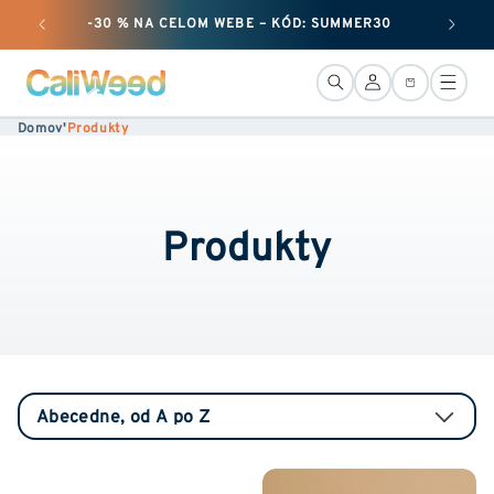
Ignorovať
-30 % NA CELOM WEBE – KÓD: SUMMER30
+ 50
a prejsť
na obsah
Pripojenie
Košík
Domov
'
Produkty
Produkty