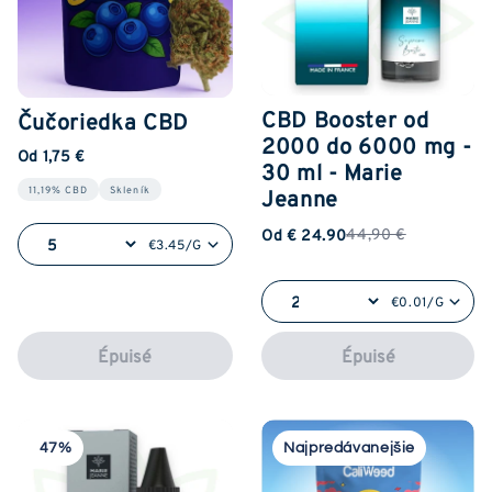
CBD Booster od
Čučoriedka CBD
2000 do 6000 mg -
Od 1,75 €
30 ml - Marie
Jeanne
11,19% CBD
Skleník
44,90 €
Od € 24.90
€3.45/G
€0.01/G
Épuisé
Épuisé
47%
Najpredávanejšie