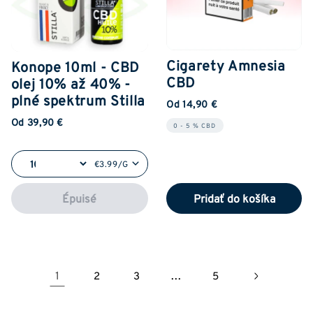
Cigarety Amnesia
Konope 10ml - CBD
CBD
olej 10% až 40% -
plné spektrum Stilla
Od 14,90 €
Od 39,90 €
0 - 5 % CBD
€3.99/G
Épuisé
Pridať do košíka
1
...
2
3
5