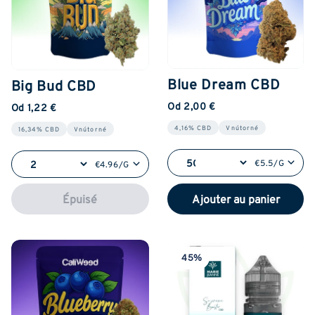
Blue Dream CBD
Big Bud CBD
Od 2,00 €
Od 1,22 €
4,16% CBD
Vnútorné
16,34% CBD
Vnútorné
€5.5/G
€4.96/G
Épuisé
Ajouter au panier
45%