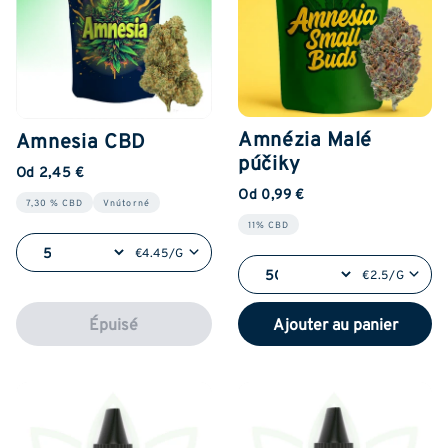
Amnézia Malé
Amnesia CBD
púčiky
Od 2,45 €
Od 0,99 €
7,30 % CBD
Vnútorné
11% CBD
€4.45/G
€2.5/G
Épuisé
Ajouter au panier