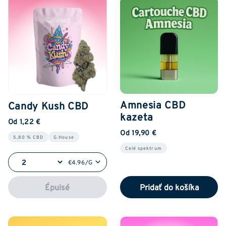
Amnesia CBD
Candy Kush CBD
kazeta
Od 1,22 €
Od 19,90 €
5,80 % CBD
G.House
Celé spektrum
€4.96/G
Épuisé
Pridať do košíka