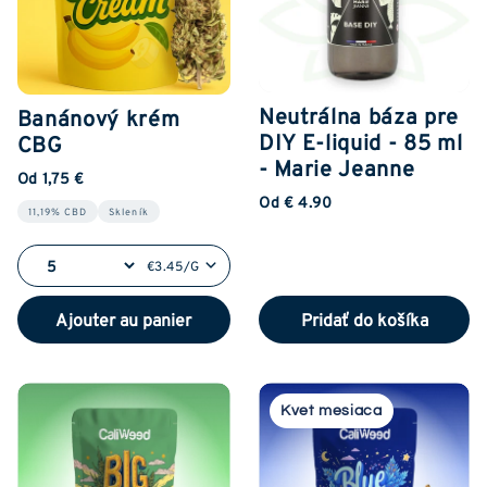
Neutrálna báza pre
Banánový krém
DIY E-liquid - 85 ml
CBG
- Marie Jeanne
Od 1,75 €
Od € 4.90
11,19% CBD
Skleník
€3.45/G
Ajouter au panier
Pridať do košíka
Kvet mesiaca