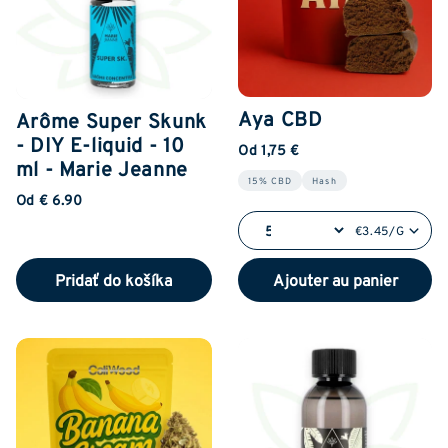
Aya CBD
Arôme Super Skunk
- DIY E-liquid - 10
Od 1,75 €
ml - Marie Jeanne
15% CBD
Hash
Od € 6.90
€3.45/G
Pridať do košíka
Ajouter au panier