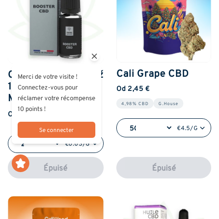
Cali Grape CBD
CBD Booster 250 až
Merci de votre visite !
1500 mg - 10 ml -
Connectez-vous pour
Od 2,45 €
Marie Jeanne
réclamer votre récompense
4,98% CBD
G.House
10 points !
14,90 €
Od € 7.90
€4.5/G
Se connecter
€0.03/G
Épuisé
Épuisé