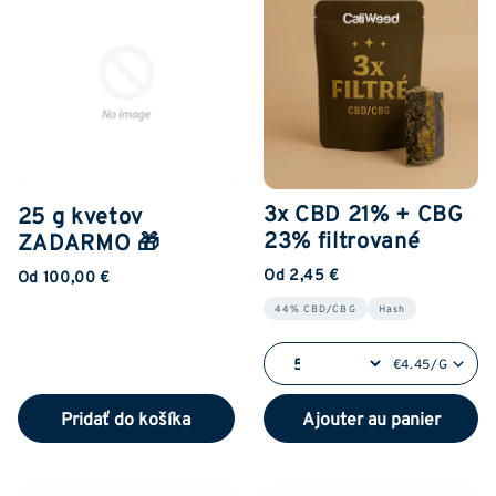
3x CBD 21% + CBG
25 g kvetov
23% filtrované
ZADARMO 🎁
Od 2,45 €
Od 100,00 €
44% CBD/CBG
Hash
€4.45/G
Pridať do košíka
Ajouter au panier