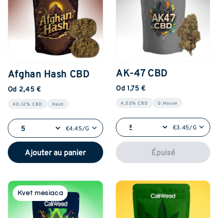
AK-47 CBD
Afghan Hash CBD
Od 1,75 €
Od 2,45 €
4,03% CBD
G.House
40,12% CBD
Hash
€3.45/G
€4.45/G
Ajouter au panier
Épuisé
Kvet mesiaca