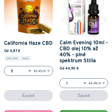
Calm Evening 10ml -
California Haze CBD
CBD olej 10% až
Od 0,87 €
40% - plné
spektrum Stilla
39% CBD
Hash
Od 44,90 €
€3.45/G
€4.49/G
Épuisé
Épuisé