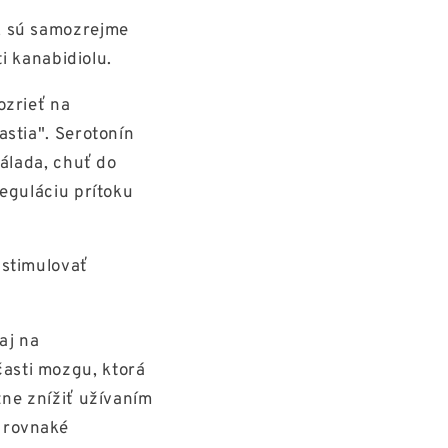
, sú samozrejme
i kanabidiolu.
ozrieť na
stia". Serotonín
nálada, chuť do
eguláciu prítoku
 stimulovať
aj na
asti mozgu, ktorá
zne znížiť užívaním
 rovnaké