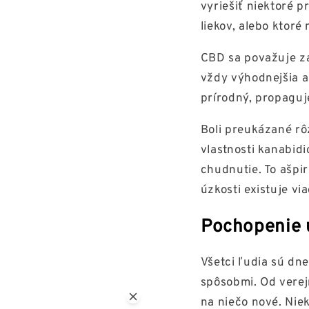
vyriešiť niektoré 
liekov, alebo ktoré 
CBD sa považuje za
vždy výhodnejšia a
prírodný, propaguj
Boli preukázané rô
vlastnosti kanabid
chudnutie. To ašpi
úzkosti existuje vi
Pochopenie 
Všetci ľudia sú dne
spôsobmi. Od verej
na niečo nové. Niek