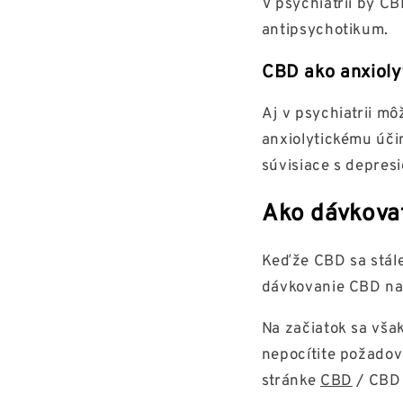
V psychiatrii by C
antipsychotikum.
CBD ako anxiol
Aj v psychiatrii 
anxiolytickému úči
súvisiace s depresi
Ako dávkovať
Keďže CBD sa stále
dávkovanie CBD na 
Na začiatok sa vš
nepocítite požadov
stránke
CBD
/ CB