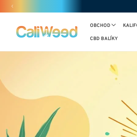
Ignorovať
a prejsť
na obsah
OBCHOD
KALIF
CBD BALÍKY