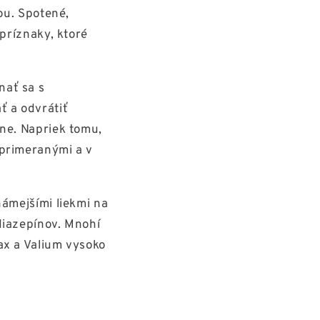
ou. Spotené,
 príznaky, ktoré
nať sa s
 a odvrátiť
bne. Napriek tomu,
eprimeranými a v
námejšími liekmi na
diazepínov. Mnohí
ax a Valium vysoko