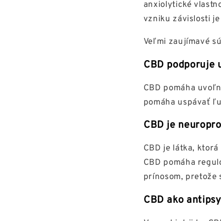
anxiolytické vlastn
vzniku závislosti j
Veľmi zaujímavé sú
CBD podporuje u
CBD pomáha uvoľniť
pomáha uspávať ľud
CBD je neuropro
CBD je látka, ktorá
CBD pomáha regulov
prínosom, pretože 
CBD ako antips