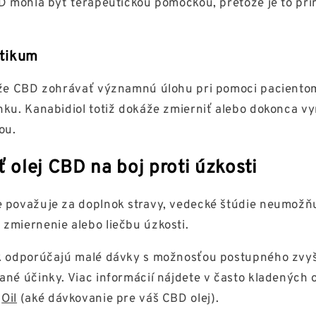
BD mohla byť terapeutickou pomôckou, pretože je to pr
ytikum
môže CBD zohrávať významnú úlohu pri pomoci pacient
nku. Kanabidiol totiž dokáže zmierniť alebo dokonca vy
ou.
 olej CBD na boj proti úzkosti
 považuje za doplnok stravy, vedecké štúdie neumožňu
zmiernenie alebo liečbu úzkosti.
ak odporúčajú malé dávky s možnosťou postupného zvy
ané účinky. Viac informácií nájdete v často kladených 
D
Oil
(aké dávkovanie pre váš CBD olej).