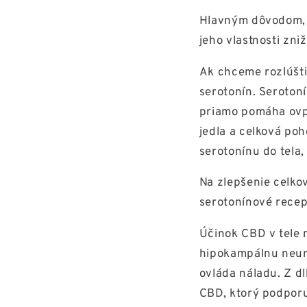
Hlavným dôvodom, 
jeho vlastnosti zni
Ak chceme rozlúšti
serotonín. Seroton
priamo pomáha ovpl
jedla a celková po
serotonínu do tela,
Na zlepšenie celko
serotonínové recep
Účinok CBD v tele n
hipokampálnu neur
ovláda náladu. Z d
CBD, ktorý podpor