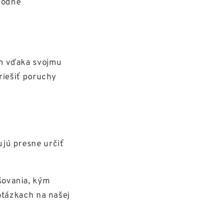
írodné
om vďaka svojmu
riešiť poruchy
jú presne určiť
šovania, kým
otázkach na našej