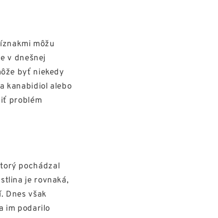
príznakmi môžu
je v dnešnej
môže byť niekedy
a kanabidiol alebo
šiť problém
ktorý pochádzal
tlina je rovnaká,
í. Dnes však
a im podarilo