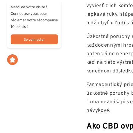
vyviesť z ich komfo
Merci de votre visite !
lepkavé ruky, stúpa
Connectez-vous pour
réclamer votre récompense
môžu byť u ľudí s 
10 points !
Úzkostné poruchy s
Se connecter
každodennými hroz
potenciálne nebezp
keď na tieto výstr
konečnom dôsledku
Farmaceutický prie
úzkostné poruchy b
ľudia neznášajú ve
návykové.
Ako CBD ovp