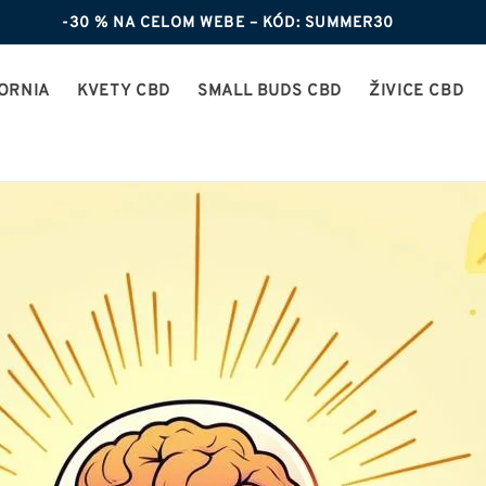
-30 % NA CELOM WEBE – KÓD: SUMMER30
ORNIA
KVETY CBD
SMALL BUDS CBD
ŽIVICE CBD