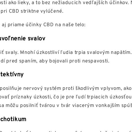
osti ako lieky, a to bez nežiaducich vedľajších účinkov. 
e pri CBD striktne vylúčené.
 aj priame účinky CBD na naše telo:
voľnenie svalov
 svaly. Mnohí úzkostliví ľudia trpia svalovým napätím.
í pred spaním, aby bojovali proti nespavosti.
tektívny
 posilňuje nervový systém proti škodlivým vplyvom, ako 
ať príznaky úzkosti, čo je pre ľudí trpiacich úzkosťo
sa môžu posilniť tvárou v tvár viacerým vonkajším spú
ychotikum