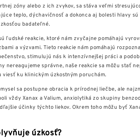
rtnej zóny alebo z ich zvykov, sa stáva veľmi stresujúc
júce teplo, dýchavičnosť a dokonca aj bolesti hlavy sú
úzkosťou badateľné.
ú ľudské reakcie, ktoré nám zvyčajne pomáhajú vyrov
bami a výzvami. Tieto reakcie nám pomáhajú rozpoznať
ečenstvo, stimulujú nás k intenzívnejšej práci a podo
ahy nereagujeme správne, naše reakcie sa môžu stať n
 viesť ku klinickým úzkostným poruchám.
mysel sa postupne obracia k prírodnej liečbe, ale najz
oli vždy Xanax a Valium, anxiolytiká zo skupiny benzo
dľajšie účinky týchto liekov. Okrem toho môžu byť Xan
lyvňuje úzkosť?