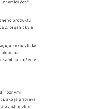
h „chemických“
rodného produktu
CBD, organický a
agujú anxiolytické
 alebo na
inkami na zníženie
udí rôznymi
i, ako je príprava
orá by ich mohla