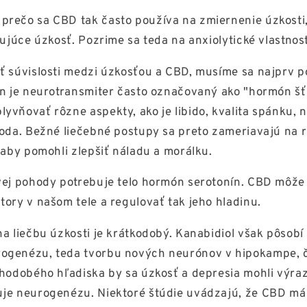
prečo sa CBD tak často používa na zmiernenie úzkosti
žujúce úzkosť. Pozrime sa teda na anxiolytické vlastnost
ť súvislosti medzi úzkosťou a CBD, musíme sa najprv p
ín je neurotransmiter často označovaný ako "hormón šťa
yvňovať rôzne aspekty, ako je libido, kvalita spánku, 
hoda. Bežné liečebné postupy sa preto zameriavajú na r
 aby pomohli zlepšiť náladu a morálku.
vej pohody potrebuje telo hormón serotonín. CBD môže
tory v našom tele a regulovať tak jeho hladinu.
a liečbu úzkosti je krátkodobý. Kanabidiol však pôsobí 
ogenézu, teda tvorbu nových neurónov v hipokampe, č
lhodobého hľadiska by sa úzkosť a depresia mohli výra
uje neurogenézu. Niektoré štúdie uvádzajú, že CBD má