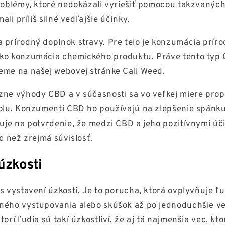
problémy, ktoré nedokázali vyriešiť pomocou takzvanýc
mali príliš silné vedľajšie účinky.
 prírodný doplnok stravy. Pre telo je konzumácia prí
ko konzumácia chemického produktu. Práve tento typ 
eme na našej webovej stránke Cali Weed.
zne výhody CBD a v súčasnosti sa vo veľkej miere prop
iolu. Konzumenti CBD ho používajú na zlepšenie spánku
ruje na potvrdenie, že medzi CBD a jeho pozitívnymi úč
ac než zrejmá súvislosť.
úzkosti
s vystavení úzkosti. Je to porucha, ktorá ovplyvňuje ľ
ného vystupovania alebo skúšok až po jednoduchšie vec
torí ľudia sú takí úzkostliví, že aj tá najmenšia vec, kt