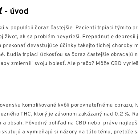
ť - úvod
 v populácii čoraz častejšie. Pacienti trpiaci týmito 
j život, ak sa problém nevyrieši. Prepadnutie depresii 
a prekonať devastujúce účinky takejto tichej choroby 
. Ľudia trpiaci úzkosťou sa čoraz častejšie obracajú n
 aby zmiernili svoju bolesť. Ale prečo? Môže CBD vyrie
lovensku komplikované kvôli porovnateľnému obrazu, 
buzného THC, ktorý je zákonom zakázaný nad 0,2 %. Ras
ula a obsah. Pôvodný pohľad na CBD nebol práve najlepš
iskutujú a vymieňajú si názory na túto tému, pretože s