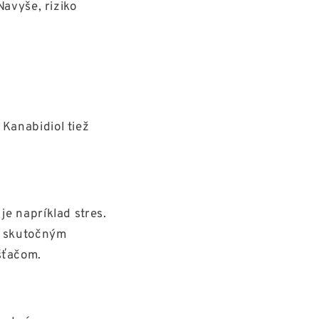
Navyše, riziko
 Kanabidiol tiež
je napríklad stres.
u skutočným
šťačom.