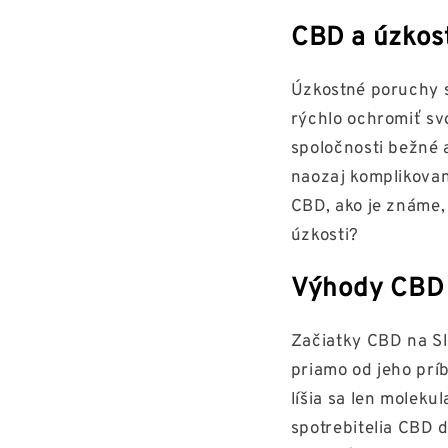
CBD a úzkos
Úzkostné poruchy sú
rýchlo ochromiť svo
spoločnosti bežné 
naozaj komplikované
CBD, ako je známe,
úzkosti?
Výhody CBD
Začiatky CBD na S
priamo od jeho prí
líšia sa len molek
spotrebitelia CBD d