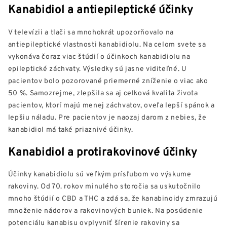
Kanabidiol a antiepileptické účinky
V televízii a tlači sa mnohokrát upozorňovalo na
antiepileptické vlastnosti kanabidiolu. Na celom svete sa
vykonáva čoraz viac štúdií o účinkoch kanabidiolu na
epileptické záchvaty. Výsledky sú jasne viditeľné. U
pacientov bolo pozorované priemerné zníženie o viac ako
50 %. Samozrejme, zlepšila sa aj celková kvalita života
pacientov, ktorí majú menej záchvatov, oveľa lepší spánok a
lepšiu náladu. Pre pacientov je naozaj darom z nebies, že
kanabidiol má také priaznivé účinky.
Kanabidiol a protirakovinové účinky
Účinky kanabidiolu sú veľkým prísľubom vo výskume
rakoviny. Od 70. rokov minulého storočia sa uskutočnilo
mnoho štúdií o CBD a THC a zdá sa, že kanabinoidy zmrazujú
množenie nádorov a rakovinových buniek. Na posúdenie
potenciálu kanabisu ovplyvniť šírenie rakoviny sa