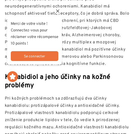
neurodegeneratívnymi ochoreniami. Kanabidiol má
schopnosť aktivovať tieto receptory, čo je dobrá správa. Bolo
identifikovaných niekoľko ochorení, pri ktorých má CBD
Merci de votre visite !
priaznivé účinky, vrátane Creutzfeldtovej-Jakobovej
Connectez-vous pour
choroby, choroby šialených kráv, Alzheimerovej choroby,
réclamer votre récompense
Parkinsonovej choroby, sklerózy multiplex a mozgovej
10 points !
mŕtvice. Predpokladá sa, že kanabidiol má pozitívne účinky
aj na zvieratá trpiace Alzheimerovou alebo Parkinsonovou
Se connecter
chorobou, a to tým, že zvracia kognitívne funkcie.
Kanabidiol a jeho účinky na kožné
problémy
Pri kožných problémoch sa zdôrazňujú dva účinky
kanabidiolu: protizápalové účinky a antioxidačné účinky.
Protizápalové vlastnosti kanabidiolu podporujú celkové
zníženie produkcie lipidov v tele, čo vedie k prirodzenej
regulácii kožného mazu. Antioxidačné vlastnosti kanabidiolu
pomáhajú chrániť pokožku pred environmentálnym stresom,