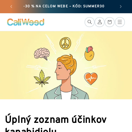
Ignorovať
-30 % NA CELOM WEBE – KÓD: SUMMER30
+ 50
a prejsť
na obsah
Pripojenie
Košík
Úplný zoznam účinkov
kanabidiolu