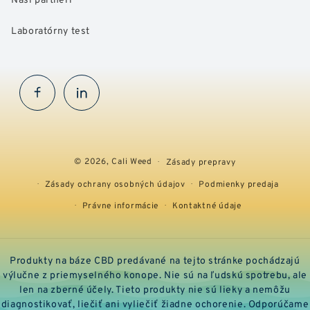
Laboratórny test
Facebook
InstaGram
© 2026,
Cali Weed
Zásady prepravy
Zásady ochrany osobných údajov
Podmienky predaja
Právne informácie
Kontaktné údaje
Produkty na báze CBD predávané na tejto stránke pochádzajú
výlučne z priemyselného konope. Nie sú na ľudskú spotrebu, ale
len na zberné účely. Tieto produkty nie sú lieky a nemôžu
diagnostikovať, liečiť ani vyliečiť žiadne ochorenie. Odporúčame