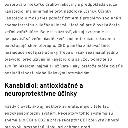
pozorovalo niekoľko druhov rakoviny a predpokladá sa, že
kanabidiol má minimálne protinádorové účinky. Účinky
kanabidiolu môžu tiež pomôcť zmierniť problémy spojené s
chemoterapiou a liečbou liekmi, ktoré sú pre človeka často
veľmi zaťažujúce. Bolesť a úzkosť, ako aj zvracanie a
nespavosť sú veľmi časté, keď pacienti trpiaci rakovinou
podstupujú chemoterapiu. CBD pomáha znižovať tieto
nežiaduce vedľajšie účinky. Treba si však zapamätať jedno
pravidlo: pred užívaním kanabidiolu sa vždy poraďte so
svojím lekárom, najmä ak užívate lieky, pretože môže dôjsť k
nezlučiteľnosti alebo liekovým interakciám.
Kanabidiol: antioxidačné a
neuroprotektívne účinky
Každý človek, ako aj niektoré zvieratá, majú v tele tzv.
endokanabinoidný systém. Receptory tohto systému sú
známe ako CB1 a CB2 a práve receptor CB1 bol vyzdvihnutý
pre svoju prospešnú úlohu pri ochrane pred