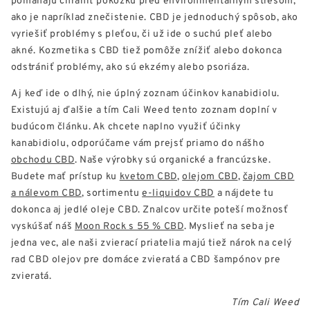
ako je napríklad znečistenie. CBD je jednoduchý spôsob, ako
vyriešiť problémy s pleťou, či už ide o suchú pleť alebo
akné. Kozmetika s CBD tiež pomôže znížiť alebo dokonca
odstrániť problémy, ako sú ekzémy alebo psoriáza.
Aj keď ide o dlhý, nie úplný zoznam účinkov kanabidiolu.
Existujú aj ďalšie a tím Cali Weed tento zoznam doplní v
budúcom článku. Ak chcete naplno využiť účinky
kanabidiolu, odporúčame vám prejsť priamo do nášho
obchodu CBD
. Naše výrobky sú organické a francúzske.
Budete mať prístup ku
kvetom CBD
,
olejom CBD
,
čajom CBD
a nálevom CBD
, sortimentu
e-liquidov CBD
a nájdete tu
dokonca aj jedlé oleje CBD. Znalcov určite poteší možnosť
vyskúšať náš
Moon Rock s 55 % CBD
. Myslieť na seba je
jedna vec, ale naši zvierací priatelia majú tiež nárok na celý
rad CBD olejov pre domáce zvieratá a CBD šampónov pre
zvieratá.
Tím Cali Weed