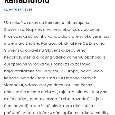
10. OKTÓBRA 2025
kanabidiol
Už niekoľko rokov sa
objavuje na
Slovensku. Napriek otvoreniu obchodov po celom
Francúzsku sú účinky kanabidiolu pre širokú verejnosť
stále málo známe. Kanabidiol, skrátene CBD, sa na
Slovensku objavil na Slovensku právneho
nedorozumenia a najmä vďaka voľnému obchodu s
európskymi výrobkami. Francúzsko zostáva
najautoritárskejšou krajinou v Európe, pokiaľ ide o
konope. Napriek tomu má CBD mnoho rôznych
vlastností, vďaka ktorým dnes zaujíma čoraz
dôležitejšie miesto a obraz „fajčiara jointov“, ktorý sa
s ním spájal, pomaly mizne. Treba povedať, že je o
čom hovoriť, pretože účinky kanabidiolu sú tak
početné! V tomto článku vám opíšeme takmer všetky