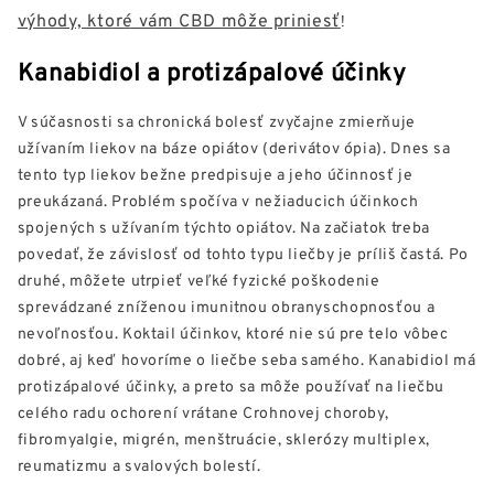
výhody, ktoré vám CBD môže priniesť
!
Kanabidiol a protizápalové účinky
V súčasnosti sa chronická bolesť zvyčajne zmierňuje
užívaním liekov na báze opiátov (derivátov ópia). Dnes sa
tento typ liekov bežne predpisuje a jeho účinnosť je
preukázaná. Problém spočíva v nežiaducich účinkoch
spojených s užívaním týchto opiátov. Na začiatok treba
povedať, že závislosť od tohto typu liečby je príliš častá. Po
druhé, môžete utrpieť veľké fyzické poškodenie
sprevádzané zníženou imunitnou obranyschopnosťou a
nevoľnosťou. Koktail účinkov, ktoré nie sú pre telo vôbec
dobré, aj keď hovoríme o liečbe seba samého. Kanabidiol má
protizápalové účinky, a preto sa môže používať na liečbu
celého radu ochorení vrátane Crohnovej choroby,
fibromyalgie, migrén, menštruácie, sklerózy multiplex,
reumatizmu a svalových bolestí.