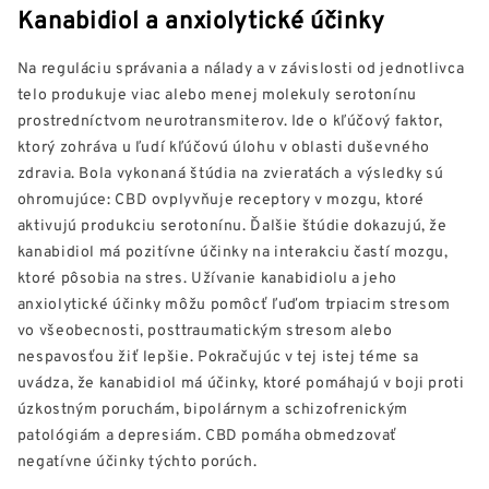
Kanabidiol a anxiolytické účinky
Na reguláciu správania a nálady a v závislosti od jednotlivca
telo produkuje viac alebo menej molekuly serotonínu
prostredníctvom neurotransmiterov. Ide o kľúčový faktor,
ktorý zohráva u ľudí kľúčovú úlohu v oblasti duševného
zdravia. Bola vykonaná štúdia na zvieratách a výsledky sú
ohromujúce: CBD ovplyvňuje receptory v mozgu, ktoré
aktivujú produkciu serotonínu. Ďalšie štúdie dokazujú, že
kanabidiol má pozitívne účinky na interakciu častí mozgu,
ktoré pôsobia na stres. Užívanie kanabidiolu a jeho
anxiolytické účinky môžu pomôcť ľuďom trpiacim stresom
vo všeobecnosti, posttraumatickým stresom alebo
nespavosťou žiť lepšie. Pokračujúc v tej istej téme sa
uvádza, že kanabidiol má účinky, ktoré pomáhajú v boji proti
úzkostným poruchám, bipolárnym a schizofrenickým
patológiám a depresiám. CBD pomáha obmedzovať
negatívne účinky týchto porúch.