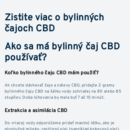
Zistite viac o bylinných
čajoch CBD
Ako sa má bylinný čaj CBD
používať?
Koľko bylinného čaju CBD mám použiť?
Ak chcete dávkovať čaje a nálevy CBD, pridajte 2 gramy
bylinného čaju CBD na šálku vody zohriatej na 80 alebo 85
stupňov. Doba lúhovania by mala byť 7 až 10 minút.
Extrakcia a asimilácia CBD
Do vriacej vody odporúčame pridať mastnú látku, ako je
plnotučné mlieko, rastlinný olej (napríklad kokosový olej),