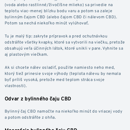
(voda alebo rastlinné/živočíšne mlieko) sa privedie na
teplotu viac-menej blízku bodu varu a potom sa zaleje
bylinným čajom CBD (alebo čajom CBD či nálevom CBD).
Potom sa nechá niekoľko minút vylúhovať.
Tu je malý tip: zakryte prípravok a pred ochutnávkou
odstráňte všetky kvapky, ktoré sa vytvorili na viečku, pretože
obsahujú veľa účinných látok, ktoré unikli v pare. Vyhnite sa
aj plastovým viečkam.
Ak si chcete nálev osladiť, použite namiesto neho med,
ktorý tiež prinesie svoje výhody (teplota nálevu by nemala
byť príliš vysoká, pretože med teplom stráca svoje
vlastnosti).
Odvar z bylinného čaju CBD
Bylinný čaj CBD namočte na niekoľko minút do vriacej vody
a potom odstráňte z ohňa.