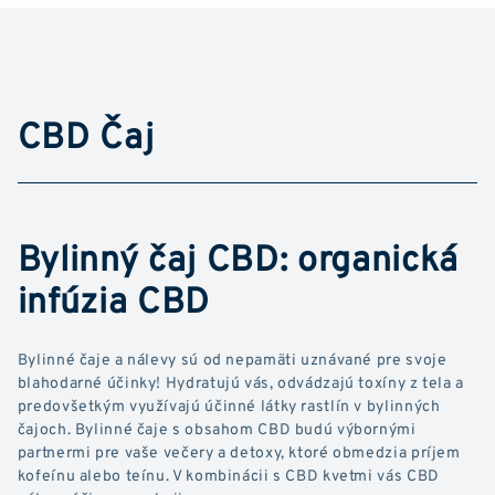
CBD Čaj
Bylinný čaj CBD: organická
infúzia CBD
Bylinné čaje a nálevy sú od nepamäti uznávané pre svoje
blahodarné účinky! Hydratujú vás, odvádzajú toxíny z tela a
predovšetkým využívajú účinné látky rastlín v bylinných
čajoch. Bylinné čaje s obsahom CBD budú výbornými
partnermi pre vaše večery a detoxy, ktoré obmedzia príjem
kofeínu alebo teínu. V kombinácii s CBD kvetmi vás CBD