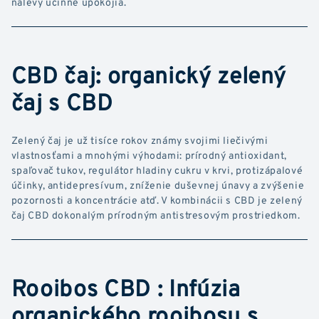
nálevy účinne upokojia.
CBD čaj: organický zelený
čaj s CBD
Zelený čaj je už tisíce rokov známy svojimi liečivými
vlastnosťami a mnohými výhodami: prírodný antioxidant,
spaľovač tukov, regulátor hladiny cukru v krvi, protizápalové
účinky, antidepresívum, zníženie duševnej únavy a zvýšenie
pozornosti a koncentrácie atď. V kombinácii s CBD je zelený
čaj CBD dokonalým prírodným antistresovým prostriedkom.
Rooibos CBD : Infúzia
organického rooibosu s