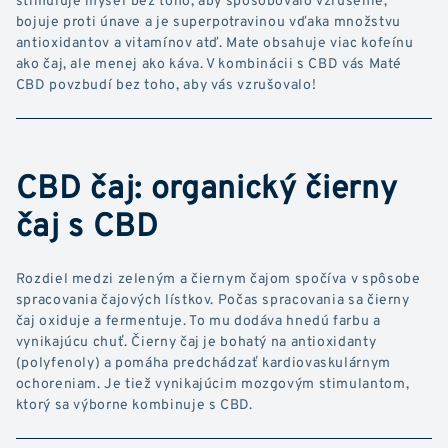
bojuje proti únave a je superpotravinou vďaka množstvu
antioxidantov a vitamínov atď. Mate obsahuje viac kofeínu
ako čaj, ale menej ako káva. V kombinácii s CBD vás Maté
CBD povzbudí bez toho, aby vás vzrušovalo!
CBD čaj: organický čierny
čaj s CBD
Rozdiel medzi zeleným a čiernym čajom spočíva v spôsobe
spracovania čajových lístkov. Počas spracovania sa čierny
čaj oxiduje a fermentuje. To mu dodáva hnedú farbu a
vynikajúcu chuť. Čierny čaj je bohatý na antioxidanty
(polyfenoly) a pomáha predchádzať kardiovaskulárnym
ochoreniam. Je tiež vynikajúcim mozgovým stimulantom,
ktorý sa výborne kombinuje s CBD.