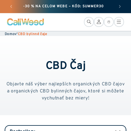
Ignorovať
-30 % NA CELOM WEBE – KÓD: SUMMER30
a prejsť
na obsah
Pripojenie
Košík
Domov
'
CBD bylinné čaje
CBD Čaj
Objavte náš výber najlepších organických CBD čajov
a organických CBD bylinných čajov, ktoré si môžete
vychutnať bez miery!