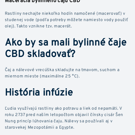
Macerácia bylinného čaju CBD
Rastliny nechajte niekoľko hodín namočené (macerovať) v
studenej vode (podľa potreby môžete namiesto vody použiť
olej). Takto vznikne tzv. macerát.
Ako by sa mali bylinné čaje
CBD skladovať?
Čaj a nálevové vrecúška skladujte na tmavom, suchom a
miernom mieste (maximálne 25 °C).
História infúzie
Ľudia využívajú rastliny ako potravu a liek od nepamäti. V
roku 2737 pred naším letopočtom objavil čínsky cisár Šen
Nung princíp lúhovania čaju. Nálevy sa používali aj v
starovekej Mezopotámii a Egypte.