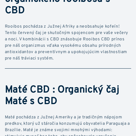
CBD
Rooibos pochádza z Južnej Afriky a neobsahuje kofeín!
Tento červený čaj je skutočným spojencom pre vaše večery
a noci. V kombinácii s CBD znásobuje Rooibos CBD prínos
pre náš organizmus vďaka vysokému obsahu prírodných
antioxidantov a preventívnym a upokojujúcim vlastnostiam
pre náš tráviaci systém.
Maté CBD : Organický čaj
Maté s CBD
Maté pochádza z Južnej Ameriky a je tradičným nápojom
predkov, ktorý už stáročia konzumujú obyvatelia Paraguaja a
Brazílie. Maté je známe svojimi mnohými výhodami:
stimuluje myseľ bez toho, aby spôsobovalo vzrušenie,