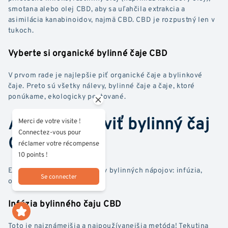
smotana alebo olej CBD, aby sa uľahčila extrakcia a
asimilácia kanabinoidov, najmä CBD. CBD je rozpustný len v
tukoch.
Vyberte si organické bylinné čaje CBD
V prvom rade je najlepšie piť organické čaje a bylinkové
čaje. Preto sú všetky nálevy, bylinné čaje a čaje, ktoré
ponúkame, ekologicky pestované.
Ako si pripraviť bylinný čaj
Merci de votre visite !
Connectez-vous pour
CBD?
réclamer votre récompense
10 points !
Existujú tri spôsoby prípravy bylinných nápojov: infúzia,
Se connecter
odvar a macerácia.
Infúzia bylinného čaju CBD
Toto je najznámejšia a najpoužívanejšia metóda! Tekutina