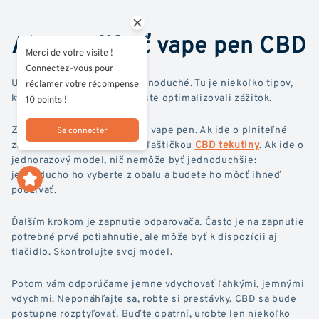
Ako používať vape pen CBD
Merci de votre visite !
Connectez-vous pour
Uvidíte, že je to rýchle a jednoduché. Tu je niekoľko tipov,
réclamer votre récompense
ktorými sa treba riadiť, aby ste optimalizovali zážitok.
10 points !
Začnite tým, že si pripravíte vape pen. Ak ide o plniteľné
Se connecter
zariadenie, naplňte kazetu fľaštičkou
CBD tekutiny
. Ak ide o
jednorazový model, nič nemôže byť jednoduchšie:
jednoducho ho vyberte z obalu a budete ho môcť ihneď
používať.
Ďalším krokom je zapnutie odparovača. Často je na zapnutie
potrebné prvé potiahnutie, ale môže byť k dispozícii aj
tlačidlo. Skontrolujte svoj model.
Potom vám odporúčame jemne vdychovať ľahkými, jemnými
vdychmi. Neponáhľajte sa, robte si prestávky. CBD sa bude
postupne rozptyľovať. Buďte opatrní, urobte len niekoľko