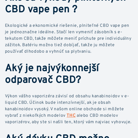
CBD vape pen ?
Ekologické a ekonomické riešenie, plniteľné CBD vape pen
je jednoznačne ideálne. Stačí len vymeniť zásobník s e-
tekutom CBD, takže môžete meniť príchute pre individuálny
zážitok. Batériu možno tiež dobíjať, takže ju môžete
používať dlhodobo a vyhnúť sa plytvaniu.
Aký je najvýkonnejší
odparovač CBD?
Výkon vášho vaporizéra závisí od obsahu kanabinoidov v e-
liquid CBD. Účinok bude intenzívnejší, ak je obsah
kanabinoidov vysoký. V našom online obchode si môžete
vybrať z niekoľkých modelov
THC
alebo CBD modelov
vaporizérov, aby ste si našli ten, ktorý vám najviac vyhovuje.
Akú dávku CBD možno