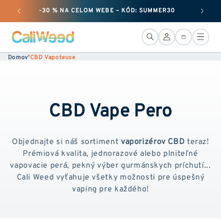
Ignorovať
-30 % NA CELOM WEBE – KÓD: SUMMER30
+ 50
a prejsť
na obsah
Pripojenie
Košík
Domov
'
CBD Vapoteuse
CBD Vape Pero
Objednajte si náš sortiment
vaporizérov CBD
teraz!
Prémiová kvalita, jednorazové alebo plniteľné
vapovacie perá, pekný výber gurmánskych príchutí...
Cali Weed vyťahuje všetky možnosti pre úspešný
vaping pre každého!