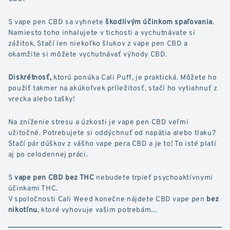
S vape pen CBD sa vyhnete
škodlivým účinkom spaľovania
.
Namiesto toho inhalujete v tichosti a vychutnávate si
zážitok. Stačí len niekoľko šlukov z vape pen CBD a
okamžite si môžete vychutnávať výhody CBD.
Diskrétnosť,
ktorú ponúka Cali Puff, je praktická. Môžete ho
použiť takmer na akúkoľvek príležitosť, stačí ho vytiahnuť z
vrecka alebo tašky!
Na zníženie stresu a úzkosti je vape pen CBD veľmi
užitočné. Potrebujete si oddýchnuť od napätia alebo tlaku?
Stačí pár dúškov z vášho vape pera CBD a je to! To isté platí
aj po celodennej práci.
S
vape pen CBD bez THC
nebudete trpieť psychoaktívnymi
účinkami THC.
V spoločnosti Cali Weed konečne nájdete CBD vape pen
bez
nikotínu
, ktoré vyhovuje vašim potrebám...