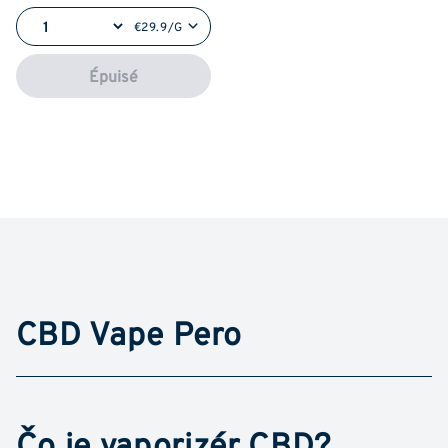
€29.9/G
Épuisé
CBD Vape Pero
Čo je vaporizér CBD?