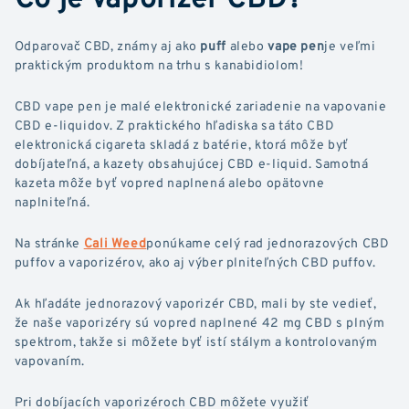
Odparovač CBD, známy aj ako
puff
alebo
vape pen
je veľmi
praktickým produktom na trhu s kanabidiolom!
CBD vape pen je malé elektronické zariadenie na vapovanie
CBD e-liquidov. Z praktického hľadiska sa táto CBD
elektronická cigareta skladá z batérie, ktorá môže byť
dobíjateľná, a kazety obsahujúcej CBD e-liquid. Samotná
kazeta môže byť vopred naplnená alebo opätovne
naplniteľná.
Na stránke
Cali Weed
ponúkame celý rad jednorazových CBD
puffov a vaporizérov, ako aj výber plniteľných CBD puffov.
Ak hľadáte jednorazový vaporizér CBD, mali by ste vedieť,
že naše vaporizéry sú vopred naplnené 42 mg CBD s plným
spektrom, takže si môžete byť istí stálym a kontrolovaným
vapovaním.
Pri dobíjacích vaporizéroch CBD môžete využiť