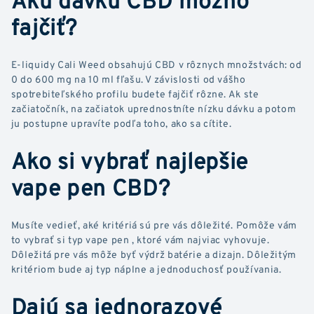
fajčiť?
E-liquidy Cali Weed obsahujú CBD v rôznych množstvách: od
0 do 600 mg na 10 ml fľašu. V závislosti od vášho
spotrebiteľského profilu budete fajčiť rôzne. Ak ste
začiatočník, na začiatok uprednostníte nízku dávku a potom
ju postupne upravíte podľa toho, ako sa cítite.
Ako si vybrať najlepšie
vape pen CBD?
Musíte vedieť, aké kritériá sú pre vás dôležité. Pomôže vám
to vybrať si typ vape pen , ktoré vám najviac vyhovuje.
Dôležitá pre vás môže byť výdrž batérie a dizajn. Dôležitým
kritériom bude aj typ náplne a jednoduchosť používania.
Dajú sa jednorazové