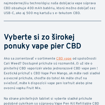
najmodernejšiu technológiu: naša dobíjacia vape súprava
CBD obsahuje 400 mAh batériu, ktorú možno dobíjať cez
USB-C, ako aj 500 mg kartušu s e-tekutom CBD.
Vyberte si zo širokej
ponuky vape pier CBD
Ako sa zorientovať v sortimente
CBD vape
od spoločnosti
Cali Weed? Dostupné príchute sú rozmanité, či už ide o
plniteľný CBD vaporizér alebo jednorazové CBD vape pen !
Exotická príchuť s CBD Vape Pen Mango, ak máte radi sladké
a ovocné príchute, choďte do toho! Ak máte chuť na
sviežosť, máte k dispozícii vape pen Icefruit alebo plne
ovocnú vapku Fruit Mix.
Na strane plniteľných tabliet si vyberte sladké príchute
podobné cukríkom so súpravou Vape Pen Kit Refillable CBD