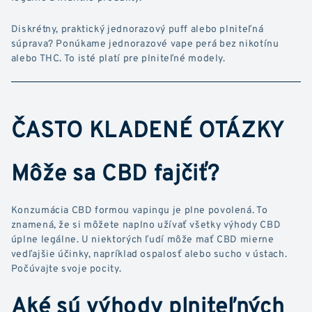
Diskrétny, praktický jednorazový puff alebo plniteľná
súprava? Ponúkame jednorazové vape perá bez nikotínu
alebo THC. To isté platí pre plniteľné modely.
ČASTO KLADENÉ OTÁZKY
Môže sa CBD fajčiť?
Konzumácia CBD formou vapingu je plne povolená. To
znamená, že si môžete naplno užívať všetky výhody CBD
úplne legálne. U niektorých ľudí môže mať CBD mierne
vedľajšie účinky, napríklad ospalosť alebo sucho v ústach.
Počúvajte svoje pocity.
Aké sú výhody plniteľných