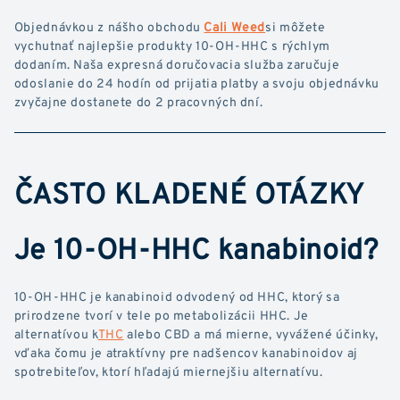
Objednávkou z nášho obchodu
Cali Weed
si môžete
vychutnať najlepšie produkty 10-OH-HHC s rýchlym
dodaním. Naša expresná doručovacia služba zaručuje
odoslanie do 24 hodín od prijatia platby a svoju objednávku
zvyčajne dostanete do 2 pracovných dní.
ČASTO KLADENÉ OTÁZKY
Je 10-OH-HHC kanabinoid?
10-OH-HHC je kanabinoid odvodený od HHC, ktorý sa
prirodzene tvorí v tele po metabolizácii HHC. Je
alternatívou k
THC
alebo CBD a má mierne, vyvážené účinky,
vďaka čomu je atraktívny pre nadšencov kanabinoidov aj
spotrebiteľov, ktorí hľadajú miernejšiu alternatívu.