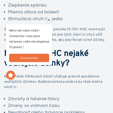
Zlepšenie spánku
Mierna úľava od bolesti
Stimulácia chuti do jedla
Zdá sa, že na rozdiel od THC ponúka 10-OH-HHC miernejší
Merci de votre visite !
zážitok, čo ho robí atraktívnym pre tých, ktorí si chcú užiť
Connectez-vous pour
výhody kanabinoidov bez toho, aby pociťovali silné účinky.
réclamer votre récompense
10 points !
Má 10-OH-HHC nejaké
Se connecter
vedľajšie účinky?
Nedostatok hĺbkových štúdií sťažuje presné posúdenie
vedľajších účinkov. Nadmerná konzumácia by však mohla
viesť k :
Závraty a točenie hlavy
Zmeny vo vnímaní času
Nevoľnosť alebo tráviace problémy