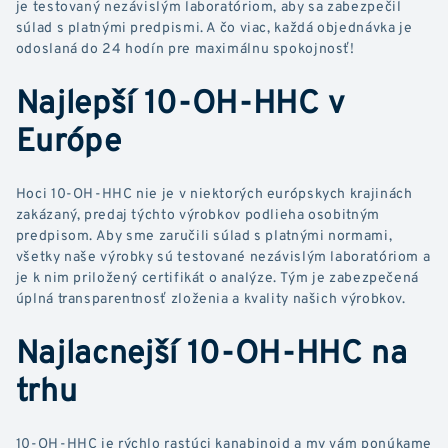
je testovaný nezávislým laboratóriom, aby sa zabezpečil
súlad s platnými predpismi. A čo viac, každá objednávka je
odoslaná do 24 hodín pre maximálnu spokojnosť!
Najlepší 10-OH-HHC v
Európe
Hoci 10-OH-HHC nie je v niektorých európskych krajinách
zakázaný, predaj týchto výrobkov podlieha osobitným
predpisom. Aby sme zaručili súlad s platnými normami,
všetky naše výrobky sú testované nezávislým laboratóriom a
je k nim priložený certifikát o analýze. Tým je zabezpečená
úplná transparentnosť zloženia a kvality našich výrobkov.
Najlacnejší 10-OH-HHC na
trhu
10-OH-HHC je rýchlo rastúci kanabinoid a my vám ponúkame