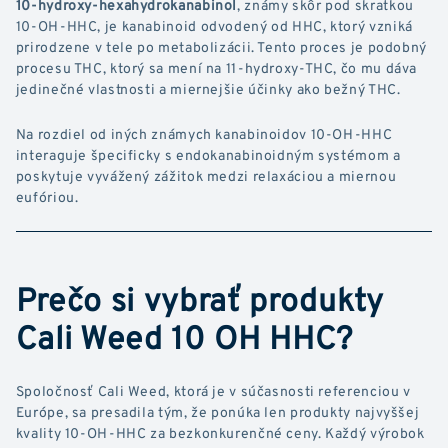
10-hydroxy-hexahydrokanabinol
, známy skôr pod skratkou
10-OH-HHC, je kanabinoid odvodený od HHC, ktorý vzniká
prirodzene v tele po metabolizácii. Tento proces je podobný
procesu THC, ktorý sa mení na 11-hydroxy-THC, čo mu dáva
jedinečné vlastnosti a miernejšie účinky ako bežný THC.
Na rozdiel od iných známych kanabinoidov 10-OH-HHC
interaguje špecificky s endokanabinoidným systémom a
poskytuje vyvážený zážitok medzi relaxáciou a miernou
eufóriou.
Prečo si vybrať produkty
Cali Weed 10 OH HHC?
Spoločnosť Cali Weed, ktorá je v súčasnosti referenciou v
Európe, sa presadila tým, že ponúka len produkty najvyššej
kvality 10-OH-HHC za bezkonkurenčné ceny. Každý výrobok