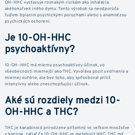
OH-HHC vystavuje rovnakým rizikám ako inhalácia
akéhokoľvek iného dymu. Tento výrobok sa neodporúča
ľuďom trpiacim psychickými poruchami alebo s anamnézou
psychických ochorení.
Je 10-OH-HHC
psychoaktívny?
10-OH-HHC má mierny psychoaktívny účinok, vo
všeobecnosti miernejší ako THC. Vyvoláva pocit uvoľnenia a
miernej eufórie, ale bez toho, aby spôsoboval príliš
intenzívny alebo zneschopňujúci účinok.
Aké sú rozdiely medzi 10-
OH-HHC a THC?
THC je kanabinoid prirodzene prítomný vo veľkom množstve
v konope, zatiaľ čo 10-OH-HHC je metabolit HHC. THC má