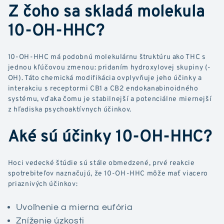
Z čoho sa skladá molekula
10-OH-HHC?
10-OH-HHC má podobnú molekulárnu štruktúru ako THC s
jednou kľúčovou zmenou: pridaním hydroxylovej skupiny (-
OH). Táto chemická modifikácia ovplyvňuje jeho účinky a
interakciu s receptormi CB1 a CB2 endokanabinoidného
systému, vďaka čomu je stabilnejší a potenciálne miernejší
z hľadiska psychoaktívnych účinkov.
Aké sú účinky 10-OH-HHC?
Hoci vedecké štúdie sú stále obmedzené, prvé reakcie
spotrebiteľov naznačujú, že 10-OH-HHC môže mať viacero
priaznivých účinkov:
Uvoľnenie a mierna eufória
Zníženie úzkosti