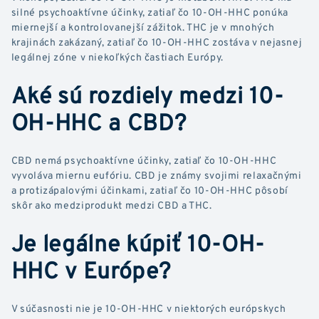
silné psychoaktívne účinky, zatiaľ čo 10-OH-HHC ponúka
miernejší a kontrolovanejší zážitok. THC je v mnohých
krajinách zakázaný, zatiaľ čo 10-OH-HHC zostáva v nejasnej
legálnej zóne v niekoľkých častiach Európy.
Aké sú rozdiely medzi 10-
OH-HHC a CBD?
CBD nemá psychoaktívne účinky, zatiaľ čo 10-OH-HHC
vyvoláva miernu eufóriu. CBD je známy svojimi relaxačnými
a protizápalovými účinkami, zatiaľ čo 10-OH-HHC pôsobí
skôr ako medziprodukt medzi CBD a THC.
Je legálne kúpiť 10-OH-
HHC v Európe?
V súčasnosti nie je 10-OH-HHC v niektorých európskych