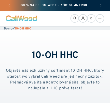
Ignorovať
-30 % NA CELOM WEBE – KÓD: SUMMER30
+ 50
a prejsť
na obsah
Pripojenie
Košík
Domov
'
10-OH HHC
10-OH HHC
Objavte náš exkluzívny sortiment 10 OH HHC, ktorý
starostlivo vybral Cali Weed pre jedinečný zážitok.
Prémiová kvalita a kontrolovaná sila, objavte to
najlepšie z HHC práve teraz!