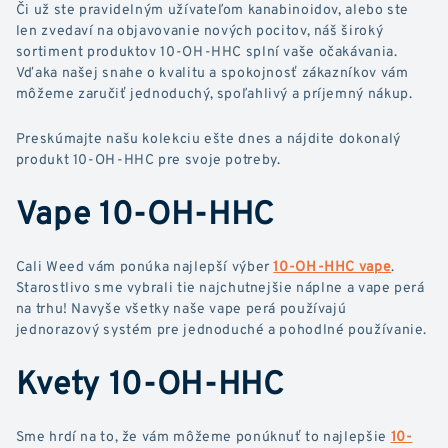
Či už ste pravidelným užívateľom kanabinoidov, alebo ste
len zvedaví na objavovanie nových pocitov, náš široký
sortiment produktov 10-OH-HHC splní vaše očakávania.
Vďaka našej snahe o kvalitu a spokojnosť zákazníkov vám
môžeme zaručiť jednoduchý, spoľahlivý a príjemný nákup.
Preskúmajte našu kolekciu ešte dnes a nájdite dokonalý
produkt 10-OH-HHC pre svoje potreby.
Vape 10-OH-HHC
Cali Weed vám ponúka najlepší výber
10-OH-HHC vape
.
Starostlivo sme vybrali tie najchutnejšie náplne a vape perá
na trhu! Navyše všetky naše vape perá používajú
jednorazový systém pre jednoduché a pohodlné používanie.
Kvety 10-OH-HHC
Sme hrdí na to, že vám môžeme ponúknuť to najlepšie
10-