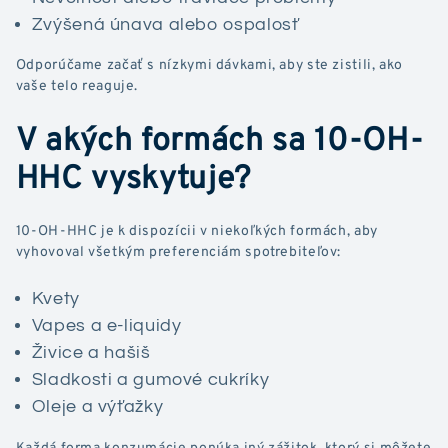
Zvýšená únava alebo ospalosť
Odporúčame začať s nízkymi dávkami, aby ste zistili, ako
vaše telo reaguje.
V akých formách sa 10-OH-
HHC vyskytuje?
10-OH-HHC je k dispozícii v niekoľkých formách, aby
vyhovoval všetkým preferenciám spotrebiteľov:
Kvety
Vapes a e-liquidy
Živice a hašiš
Sladkosti a gumové cukríky
Oleje a výťažky
Každá forma konzumácie ponúka iný zážitok, ktorý si môžete