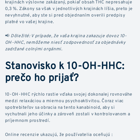
krajinách výslovne zakázaný, pokiaľ obsah THC nepresahuje
0,3 %. Zákony sa však v jednotlivých krajinách líšia, preto je
nevyhnutné, aby ste si pred objednaním overili predpisy
platné vo vašej krajine.
📢
Dôležité: V prípade, že vaša krajina zakazuje dovoz 10-
OH-HHC, nemôžeme niesť zodpovednosť za objednávky
zadržané colnými orgánmi.
Stanovisko k 10-OH-HHC:
prečo ho prijať?
10-OH-HHC rýchlo rastie vďaka svojej dokonalej rovnováhe
medzi relaxáciou a miernou psychoaktivitou. Čoraz viac
spotrebiteľov sa obracia na tento kanabinoid, aby si
vychutnali jeho účinky a zároveň zostali v kontrolovanom a
príjemnom prostredí.
Online recenzie ukazujú, že používatelia oceňujú :